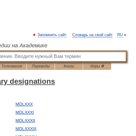
Запомнить сайт
Словарь на свой сайт
RU
едии на Академике
Толкования
Переводы
Книги
Игры ⚽
ary designations
MDLXXX
MDLXXXI
MDLXXXII
MDLXXXIII