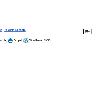
ка
,
Реклама на сайте
18+
omla,
Drupal,
WordPress, MODx.