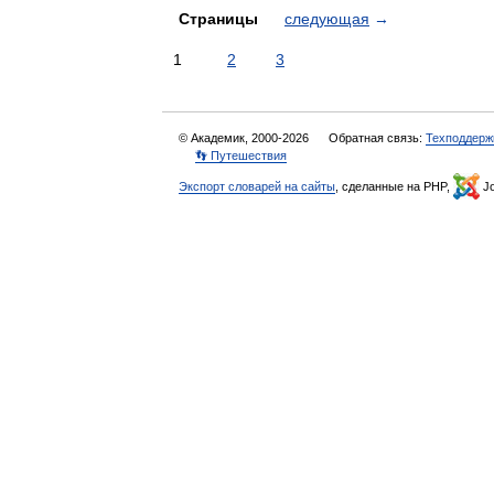
Страницы
следующая
→
1
2
3
© Академик, 2000-2026
Обратная связь:
Техподдерж
👣 Путешествия
Экспорт словарей на сайты
, сделанные на PHP,
Jo