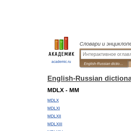
Словари и энциклоп
academic.ru
English-Russian dictionary designations
English-Russian diction
MDLX - MM
MDLX
MDLXI
MDLXII
MDLXIII